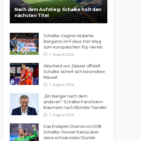
Nach dem Aufstieg: Schalke holt den
nächsten Titel
Schalke-Gegner Atalanta
Bergamo im Fokus: Der Weg
zum europäischen Top-Verein
7. August 2026
Abschied von Zalazar offiziell:
Schalke sichert sich besondere
Klausel
7. August 2026
„Ein Banger nach dem
anderen“: Schalke-Fans feiern
Baumann nach Ebimbe-Transfer
7. August 2026
Das Endspiel-Drama von 2018:
Schalke-Torwart Karius über
seine schwärzeste Stunde