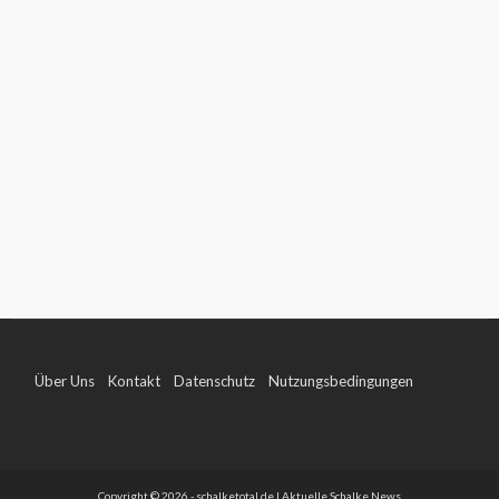
Über Uns
Kontakt
Datenschutz
Nutzungsbedingungen
Impressum
Copyright © 2026 - schalketotal.de | Aktuelle Schalke News