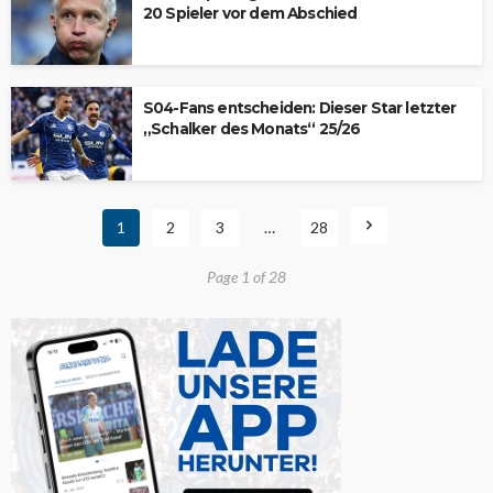
20 Spieler vor dem Abschied
S04-Fans entscheiden: Dieser Star letzter
„Schalker des Monats“ 25/26
1
2
3
…
28
Page 1 of 28