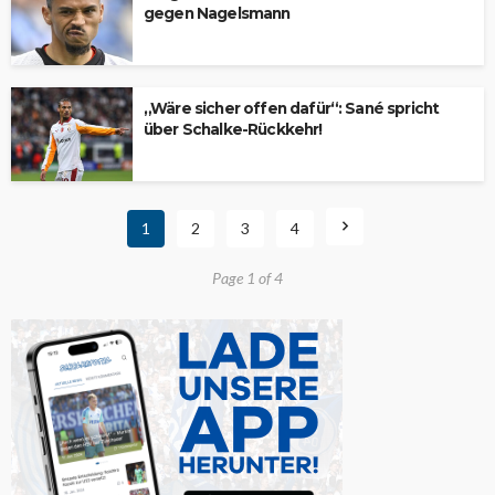
gegen Nagelsmann
„Wäre sicher offen dafür“: Sané spricht
über Schalke-Rückkehr!
1
2
3
4
Page 1 of 4