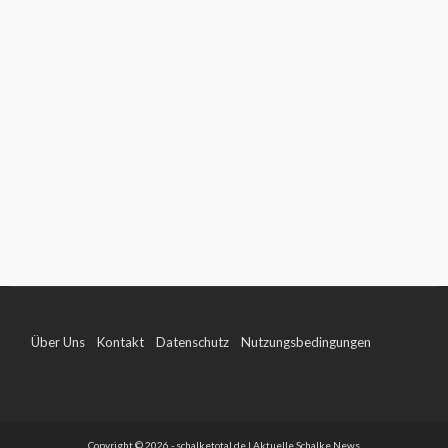
Über Uns
Kontakt
Datenschutz
Nutzungsbedingungen
Impressum
Copyright © 2026 - schalketotal.de | Aktuelle Schalke News