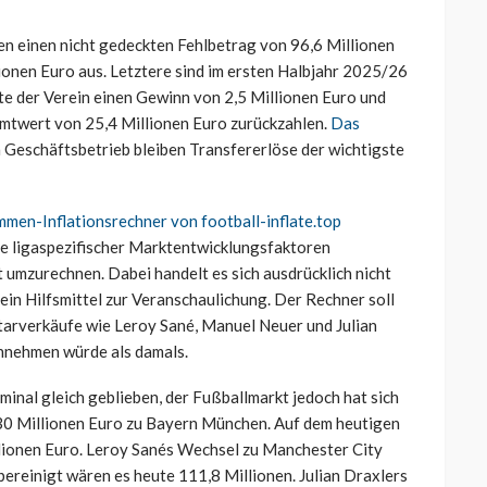
en einen nicht gedeckten Fehlbetrag von 96,6 Millionen
onen Euro aus. Letztere sind im ersten Halbjahr 2025/26
ete der Verein einen Gewinn von 2,5 Millionen Euro und
amtwert von 25,4 Millionen Euro zurückzahlen.
Das
Geschäftsbetrieb bleiben Transfererlöse der wichtigste
men-Inflationsrechner von football-inflate.top
lfe ligaspezifischer Marktentwicklungsfaktoren
umzurechnen. Dabei handelt es sich ausdrücklich nicht
ein Hilfsmittel zur Veranschaulichung. Der Rechner soll
Starverkäufe wie Leroy Sané, Manuel Neuer und Julian
innehmen würde als damals.
minal gleich geblieben, der Fußballmarkt jedoch hat sich
30 Millionen Euro zu Bayern München. Auf dem heutigen
lionen Euro. Leroy Sanés Wechsel zu Manchester City
bereinigt wären es heute 111,8 Millionen. Julian Draxlers