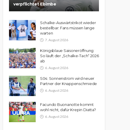
verpflichtet Ebimbe
Schalke-Auswärtstrikot wieder
bestellbar: Fans müssen lange
warten
7. August 2026
Königsblaue Saisoneröffnung:
So läuft der „Schalke-Tach“ 2026
ab
6. August 2026
S04: Sonnenstrom wird neuer
Partner der Knappenschmiede
6. August 2026
Facundo Buonanotte kommt
wohl nicht, dafür Krepin Diatta?
6. August 2026