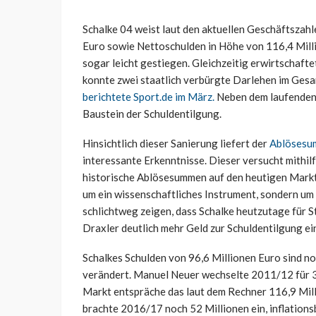
Schalke 04 weist laut den aktuellen Geschäftszahl
Euro sowie Nettoschulden in Höhe von 116,4 Milli
sogar leicht gestiegen. Gleichzeitig erwirtschaft
konnte zwei staatlich verbürgte Darlehen im Ges
berichtete Sport.de im März.
Neben dem laufenden 
Baustein der Schuldentilgung.
Hinsichtlich dieser Sanierung liefert der
Ablösesum
interessante Erkenntnisse. Dieser versucht mithi
historische Ablösesummen auf den heutigen Markt 
um ein wissenschaftliches Instrument, sondern um 
schlichtweg zeigen, dass Schalke heutzutage für 
Draxler deutlich mehr Geld zur Schuldentilgung e
Schalkes Schulden von 96,6 Millionen Euro sind no
verändert. Manuel Neuer wechselte 2011/12 für 
Markt entspräche das laut dem Rechner 116,9 Mil
brachte 2016/17 noch 52 Millionen ein, inflations