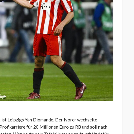
t ist Leipzigs Yan Diomande. Der Ivorer wechselte
ofikarriere für 20 Millionen Euro zu RB und soll nach
sten. Wer heute sein Tafelsilber verkauft, erhält dafür