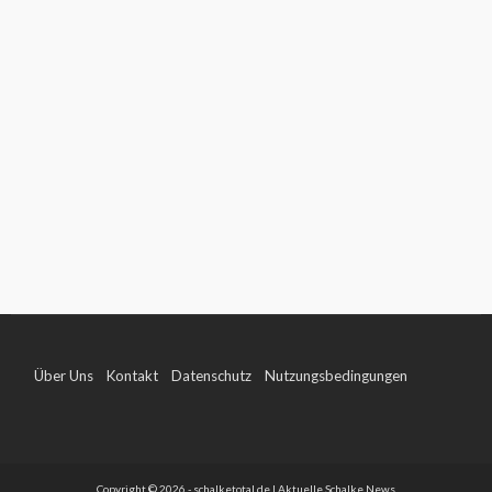
Über Uns
Kontakt
Datenschutz
Nutzungsbedingungen
Impressum
Copyright © 2026 - schalketotal.de | Aktuelle Schalke News