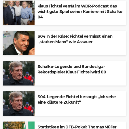
Klaus Fichtel verrät im WDR-Podcast das
wichtigste Spiel seiner Karriere mit Schalke
04
S04 in der Krise: Fichtel vermisst einen
„starken Mann“ wie Assauer
Schalke-Legende und Bundesliga-
Rekordspieler Klaus Fichtel wird 80
S04-Legende Fichtel besorgt: „Ich sehe
eine düstere Zukunft“
Statistiken im DFB-Pokal: Thomas Müller