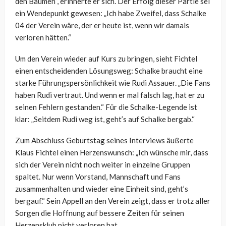
den Bäumen“, erinnerte er sich. Der Erfolg dieser Partie sei
ein Wendepunkt gewesen: „Ich habe Zweifel, dass Schalke
04 der Verein wäre, der er heute ist, wenn wir damals
verloren hätten.“
Um den Verein wieder auf Kurs zu bringen, sieht Fichtel
einen entscheidenden Lösungsweg: Schalke braucht eine
starke Führungspersönlichkeit wie Rudi Assauer. „Die Fans
haben Rudi vertraut. Und wenn er mal falsch lag, hat er zu
seinen Fehlern gestanden.“ Für die Schalke-Legende ist
klar: „Seitdem Rudi weg ist, geht’s auf Schalke bergab.“
Zum Abschluss Geburtstag seines Interviews äußerte
Klaus Fichtel einen Herzenswunsch: „Ich wünsche mir, dass
sich der Verein nicht noch weiter in einzelne Gruppen
spaltet. Nur wenn Vorstand, Mannschaft und Fans
zusammenhalten und wieder eine Einheit sind, geht’s
bergauf.“ Sein Appell an den Verein zeigt, dass er trotz aller
Sorgen die Hoffnung auf bessere Zeiten für seinen
Herzensklub nicht verloren hat.