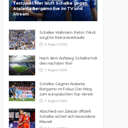
Testspiel: Hier läuft Schalke gegen
Atalanta Bergamo live im TV und
Stream
Schalke-Wahnsinn: Retro-Trikot
sorgt für Rekordverkäufe
8. August 2026
Nach dem Aufstieg: Schalke holt
den nächsten Titel
7. August 2026
Schalke-Gegner Atalanta
Bergamo im Fokus: Der Weg
zum europäischen Top-Verein
7. August 2026
Abschied von Zalazar offiziell:
Schalke sichert sich besondere
Klausel