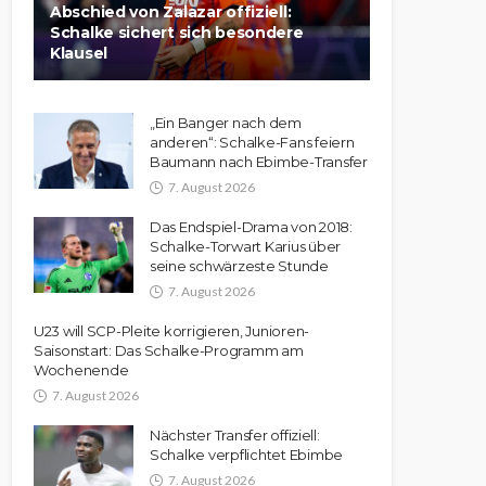
Abschied von Zalazar offiziell:
Schalke sichert sich besondere
Klausel
„Ein Banger nach dem
anderen“: Schalke-Fans feiern
Baumann nach Ebimbe-Transfer
7. August 2026
Das Endspiel-Drama von 2018:
Schalke-Torwart Karius über
seine schwärzeste Stunde
7. August 2026
U23 will SCP-Pleite korrigieren, Junioren-
Saisonstart: Das Schalke-Programm am
Wochenende
7. August 2026
Nächster Transfer offiziell:
Schalke verpflichtet Ebimbe
7. August 2026