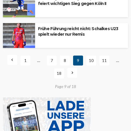
feiert wichtigen Sieg gegen Köln II
Frühe Führung reicht nicht: Schalkes U23
spielt wieder nur Remis
1
…
7
8
9
10
11
…
18
Page 9 of 18