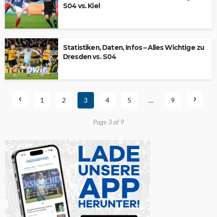
S04 vs. Kiel
Statistiken, Daten, Infos – Alles Wichtige zu
Dresden vs. S04
1
2
3
4
5
…
9
Page 3 of 9