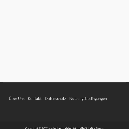
Über Uns
Kontakt
Datenschutz
Nutzungsbedingungen
Impressum
Copyright © 2026 - schalketotal.de | Aktuelle Schalke News