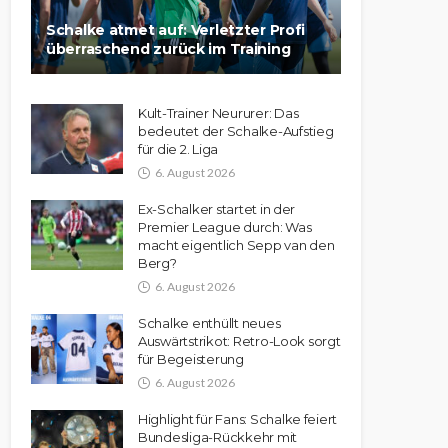
Schalke atmet auf: Verletzter Profi
überraschend zurück im Training
Kult-Trainer Neururer: Das
bedeutet der Schalke-Aufstieg
für die 2. Liga
6. August 2026
Ex-Schalker startet in der
Premier League durch: Was
macht eigentlich Sepp van den
Berg?
6. August 2026
Schalke enthüllt neues
Auswärtstrikot: Retro-Look sorgt
für Begeisterung
6. August 2026
Highlight für Fans: Schalke feiert
Bundesliga-Rückkehr mit