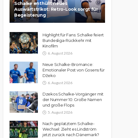
Schalke enthüllt neues
Auswärtstrikot: Retro-Look sorgt für
Begeisterung
Highlight für Fans: Schalke feiert
Bundesliga-Rückkehr mit
Kinofilm
6. August 2026
Neue Schalke-Bromance:
Emotionaler Post von Gosens für
Džeko
6. August 2026
Dzekos Schalke-Vorgänger mit
der Nummer 10: Große Namen
und große Flops
5. August 2026
Nach geplatztem Schalke-
Wechsel: Zieht es Lindström
jetzt zurück nach Dänemark?