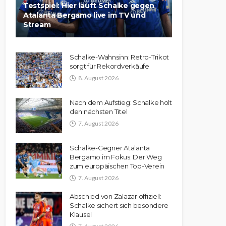
Testspiel: Hier läuft Schalke gegen
Atalanta Bergamo live im TV und
Stream
Schalke-Wahnsinn: Retro-Trikot
sorgt für Rekordverkäufe
8. August 2026
Nach dem Aufstieg: Schalke holt
den nächsten Titel
7. August 2026
Schalke-Gegner Atalanta
Bergamo im Fokus: Der Weg
zum europäischen Top-Verein
7. August 2026
Abschied von Zalazar offiziell:
Schalke sichert sich besondere
Klausel