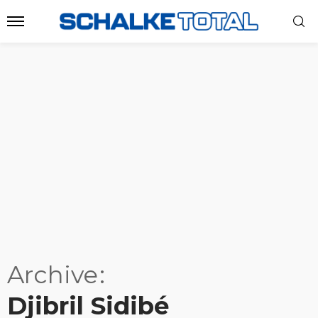
Archive
Djibril Sidibé