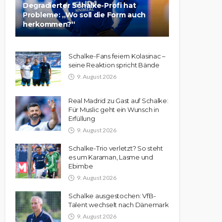
Degradierter Schalke-Profi hat
Probleme: „Wo soll die Form auch
herkommen?“
Schalke-Fans feiern Kolasinac –
seine Reaktion spricht Bände
9. August 2026
Real Madrid zu Gast auf Schalke:
Für Muslic geht ein Wunsch in
Erfüllung
9. August 2026
Schalke-Trio verletzt? So steht
es um Karaman, Lasme und
Ebimbe
9. August 2026
Schalke ausgestochen: VfB-
Talent wechselt nach Dänemark
9. August 2026