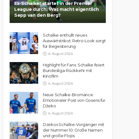
Ex-Schalker startet in der Premier
League durch: Was macht eigentlich
Sepp van den Berg?
Schalke enthüllt neues
Auswärtstrikot: Retro-Look sorgt
für Begeisterung
6. August 2026
Highlight für Fans: Schalke feiert
Bundesliga-Rückkehr mit
Kinofilm
6. August 2026
Neue Schalke-Bromance:
Emotionaler Post von Gosens für
Džeko
6. August 2026
Dzekos Schalke-Vorgänger mit
der Nummer 10: Große Namen
und große Flops