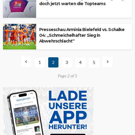
doch jetzt warten die Topteams
Presseschau Arminia Bielefeld vs. Schalke
04: „Schmeichelhafter Sieg in
Abwehrschlacht“
1
2
3
4
5
Page 2 of 5