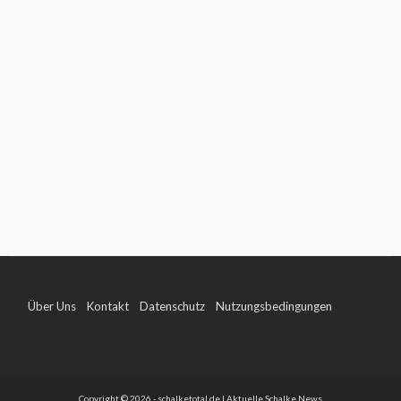
Über Uns
Kontakt
Datenschutz
Nutzungsbedingungen
Impressum
Copyright © 2026 - schalketotal.de | Aktuelle Schalke News