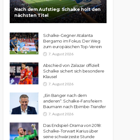
Nach dem Aufstieg: Schalke holt den
nächsten Titel
Schalke-Gegner Atalanta
Bergamo im Fokus: Der Weg
zum europäischen Top-Verein
7. August 2026
Abschied von Zalazar offiziell:
Schalke sichert sich besondere
Klausel
7. August 2026
„Ein Banger nach dem
anderen“: Schalke-Fans feiern
Baumann nach Ebimbe-Transfer
7. August 2026
Das Endspiel-Drama von 2018:
Schalke-Torwart Karius über
seine schwärzeste Stunde