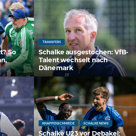
TRANSFERS
t? So
Schalke ausgestochen: VfB-
n,
Talent wechselt nach
Dänemark
KNAPPENSCHMIEDE
SCHALKE NEWS
Schalke U23 vor Debakel: