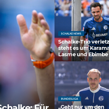
SCHALKE NEWS
Schalke-Trio verletz
steht es um Karama
Lasme und Ebimbe
BUNDESLIGA
Schalke: Für
„Geht nur um den