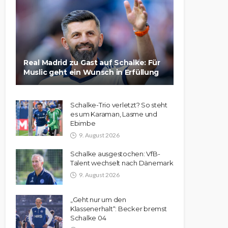
Real Madrid zu Gast auf Schalke: Für
Muslic geht ein Wunsch in Erfüllung
Schalke-Trio verletzt? So steht
es um Karaman, Lasme und
Ebimbe
9. August 2026
Schalke ausgestochen: VfB-
Talent wechselt nach Dänemark
9. August 2026
„Geht nur um den
Klassenerhalt“: Becker bremst
Schalke 04