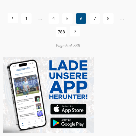
1
…
4
5
6
7
8
…
788
Page 6 of 788