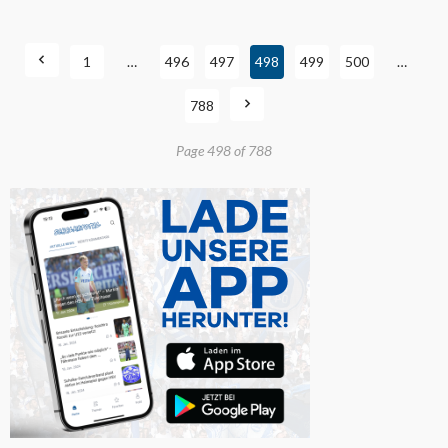
1
…
496
497
498
499
500
…
788
Page 498 of 788