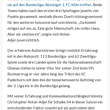
sie auf den Bundesliga-Absteiger 1. FC Köln treffen
. Beide
Teams haben nach den ersten drei Spieltagen jeweils vier
Punkte gesammelt, weshalb dieses Duell richtungsweisend
für den weiteren Saisonverlauf sein könnte. „Da kommt
einiges auf uns zu. Eine gute Mannschaft, ein volles Haus.
Aber wir sind bereit“, zeigte sich
Antwi-
Adjei
zuversichtlich.
Der erfahrene Außenstürmer bringt reichlich Erfahrung
mit in den Ruhrpott: 113 Bundesliga- und 62 Zweitliga-
Spiele sowie drei Länderspiele für die Nationalmannschaft
Ghanas stehen in seiner Vita. Vor seiner Zeit beim VfL
Bochum trug er vier Jahre lang das Trikot des SC
Paderborn, mit dem ihm der bemerkenswerte Aufstieg von
der 3. Liga bis in die Bundesliga gelang.
Mit seiner Erfahrung und Kommunikationsfähigkeit könnte
Christopher
Antwi-Adjei
für Schalke 04 in dieser Saison ein
entscheidender Faktor sowohl auf als auch neben dem