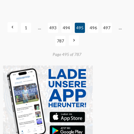
1
…
493
494
495
496
497
…
787
Page 495 of 787