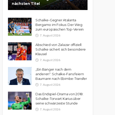
nächsten Titel
Schalke-Gegner Atalanta
Bergamo im Fokus: Der Weg
zum europäischen Top-Verein
7. August 2026
Abschied von Zalazar offiziell:
Schalke sichert sich besondere
Klausel
7. August 2026
„Ein Banger nach dem
anderen“: Schalke-Fans feiern
Baumann nach Ebimbe-Transfer
7. August 2026
Das Endspiel-Drama von 2018:
Schalke-Torwart Karius über
seine schwärzeste Stunde
7. August 2026