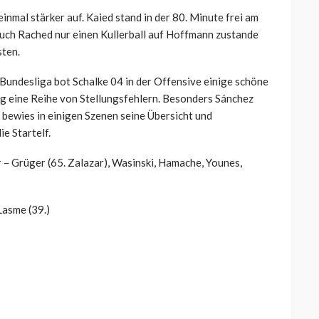
nmal stärker auf. Kaied stand in der 80. Minute frei am
uch Rached nur einen Kullerball auf Hoffmann zustande
sten.
. Bundesliga bot Schalke 04 in der Offensive einige schöne
g eine Reihe von Stellungsfehlern. Besonders Sánchez
s bewies in einigen Szenen seine Übersicht und
e Startelf.
– Grüger (65. Zalazar), Wasinski, Hamache, Younes,
Lasme (39.)