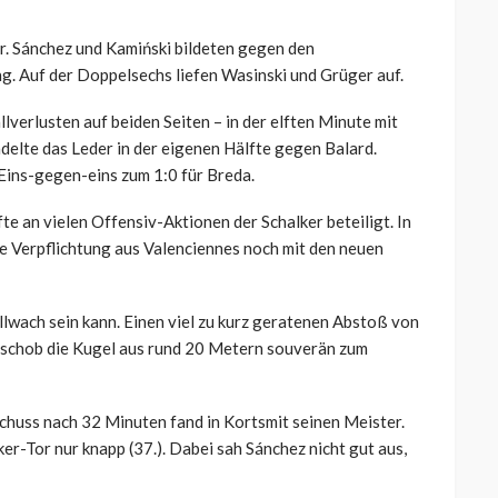
r. Sánchez und Kamiński bildeten gegen den
ng. Auf der Doppelsechs liefen Wasinski und Grüger auf.
erlusten auf beiden Seiten – in der elften Minute mit
elte das Leder in der eigenen Hälfte gegen Balard.
ins-gegen-eins zum 1:0 für Breda.
fte an vielen Offensiv-Aktionen der Schalker beteiligt. In
ie Verpflichtung aus Valenciennes noch mit den neuen
llwach sein kann. Einen viel zu kurz geratenen Abstoß von
d schob die Kugel aus rund 20 Metern souverän zum
chuss nach 32 Minuten fand in Kortsmit seinen Meister.
r-Tor nur knapp (37.). Dabei sah Sánchez nicht gut aus,