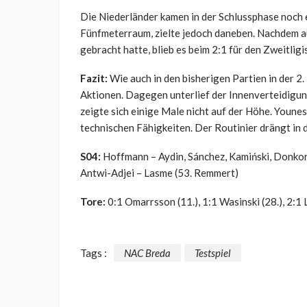
Die Niederländer kamen in der Schlussphase noch ei
Fünfmeterraum, zielte jedoch daneben. Nachdem a
gebracht hatte, blieb es beim 2:1 für den Zweitligi
Fazit:
Wie auch in den bisherigen Partien in der 2
Aktionen. Dagegen unterlief der Innenverteidigun
zeigte sich einige Male nicht auf der Höhe. Youne
technischen Fähigkeiten. Der Routinier drängt in di
S04:
Hoffmann – Aydin, Sánchez, Kamiński, Donkor 
Antwi-Adjei – Lasme (53. Remmert)
Tore:
0:1 Omarrsson (11.), 1:1 Wasinski (28.), 2:1 
Tags :
NAC Breda
Testspiel