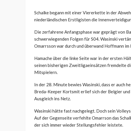
Schalke begann mit einer Viererkette in der Abweh
niederländischen Erstligisten die Innenverteidigu
Die zerfahrene Anfangsphase war geprägt von Ballv
schwerwiegenden Folgen für S04. Wasinski vertänd
Omarrsson war durch und überwand Hoffmann im E
Hamache über die linke Seite war in der ersten Häl
seinen bisherigen Zweitligaeinsätzen fremdelte d
Mitspielern.
In der 28. Minute bewies Wasinski, dass er auch he
Breda-Keeper Kortsmit erlief sich der Belgier un
Ausgleich ins Netz.
Wasinski hätte fast nachgelegt. Doch sein Volleys
Auf der Gegenseite verfehlte Omarrson das Schalke
der sich immer wieder Stellungsfehler leistete.