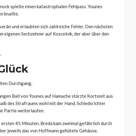
ock spielte einen katastrophalen Fehlpass. Younes
n knallte.
erän und erlaubten sich zahlreiche Fehler. Den nächsten
 im eigenen Sechzehner auf Koscelník, der aber über den
.
Glück
iten Durchgang.
 langen Ball von Younes auf Hamache stürzte Kortsmit aus
alb des Strafraums wohl mit der Hand. Schiedsrichter
e Partie weiterlaufen.
ie ersten 45 Minuten. Breda kam zweimal gefährlich durch
e aber jeweils das von Hoffmann gehütete Gehäuse.