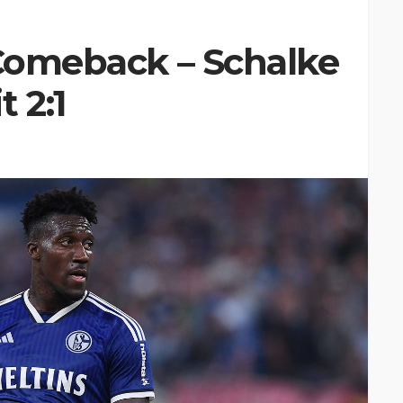
 Comeback – Schalke
 2:1