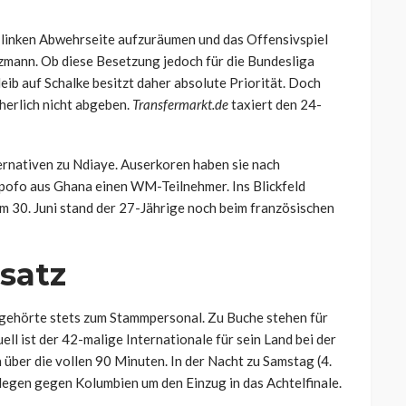
er linken Abwehrseite aufzuräumen und das Offensivspiel
tzmann. Ob diese Besetzung jedoch für die Bundesliga
leib auf Schalke besitzt daher absolute Priorität. Doch
herlich nicht abgeben.
Transfermarkt.de
taxiert den 24-
ernativen zu Ndiaye. Auserkoren haben sie nach
ofo aus Ghana einen WM-Teilnehmer. Ins Blickfeld
m 30. Juni stand der 27-Jährige noch beim französischen
satz
, gehörte stets zum Stammpersonal. Zu Buche stehen für
ll ist der 42-malige Internationale für sein Land bei der
über die vollen 90 Minuten. In der Nacht zu Samstag (4.
legen gegen Kolumbien um den Einzug in das Achtelfinale.