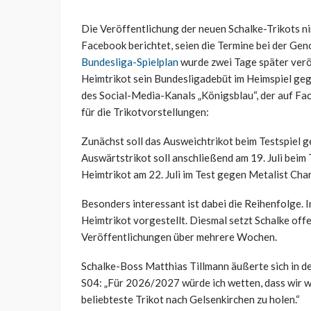
Die Veröffentlichung der neuen Schalke-Trikots n
Facebook berichtet, seien die Termine bei der G
Bundesliga-Spielplan
wurde zwei Tage später veröf
Heimtrikot sein Bundesligadebüt im Heimspiel ge
des Social-Media-Kanals „Königsblau“, der auf Fac
für die Trikotvorstellungen:
Zunächst soll das Ausweichtrikot beim Testspiel g
Auswärtstrikot soll anschließend am 19. Juli beim 
Heimtrikot am 22. Juli im Test gegen Metalist Char
Besonders interessant ist dabei die Reihenfolge. 
Heimtrikot vorgestellt. Diesmal setzt Schalke offe
Veröffentlichungen über mehrere Wochen.
Schalke-Boss Matthias Tillmann äußerte sich in d
S04: „Für 2026/2027 würde ich wetten, dass wir w
beliebteste Trikot nach Gelsenkirchen zu holen.“