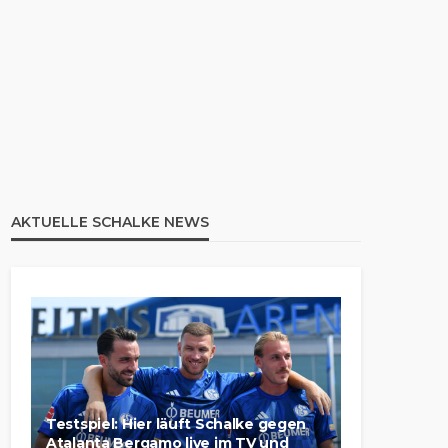
AKTUELLE SCHALKE NEWS
Testspiel: Hier läuft Schalke gegen
Atalanta Bergamo live im TV und