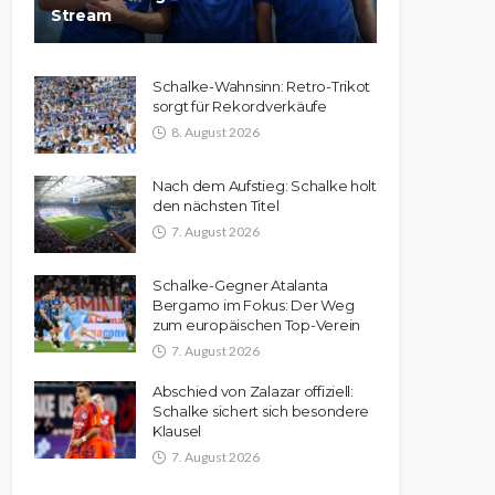
Stream
Schalke-Wahnsinn: Retro-Trikot
sorgt für Rekordverkäufe
8. August 2026
Nach dem Aufstieg: Schalke holt
den nächsten Titel
7. August 2026
Schalke-Gegner Atalanta
Bergamo im Fokus: Der Weg
zum europäischen Top-Verein
7. August 2026
Abschied von Zalazar offiziell:
Schalke sichert sich besondere
Klausel
7. August 2026