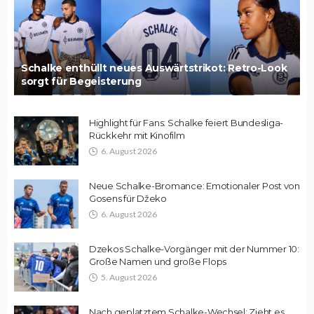
Schalke enthüllt neues Auswärtstrikot: Retro-Look
sorgt für Begeisterung
Highlight für Fans: Schalke feiert Bundesliga-
Rückkehr mit Kinofilm
6. August 2026
Neue Schalke-Bromance: Emotionaler Post von
Gosens für Džeko
6. August 2026
Dzekos Schalke-Vorgänger mit der Nummer 10:
Große Namen und große Flops
5. August 2026
Nach geplatztem Schalke-Wechsel: Zieht es