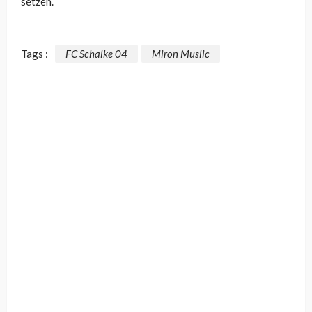
setzen.
Tags :
FC Schalke 04
Miron Muslic