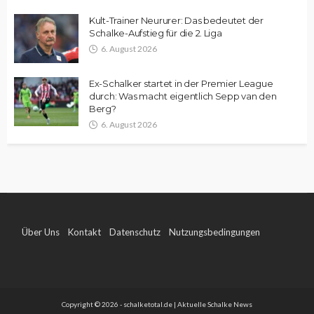
Kult-Trainer Neururer: Das bedeutet der
Schalke-Aufstieg für die 2. Liga
6. August 2026
Ex-Schalker startet in der Premier League
durch: Was macht eigentlich Sepp van den
Berg?
6. August 2026
Über Uns
Kontakt
Datenschutz
Nutzungsbedingungen
Impressum
Copyright © 2026 - schalketotal.de | Aktuelle Schalke News