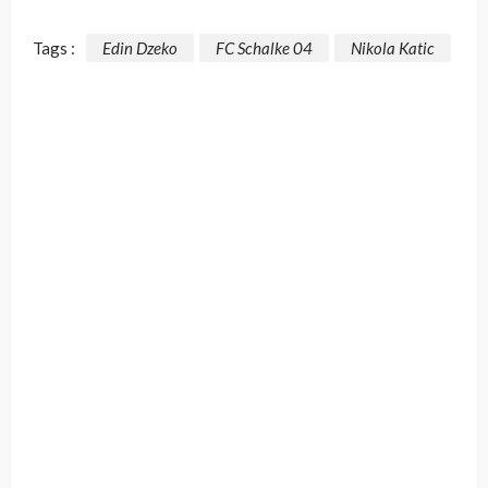
Tags :
Edin Dzeko
FC Schalke 04
Nikola Katic