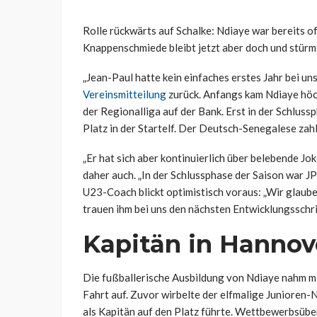
Rolle rückwärts auf Schalke: Ndiaye war bereits of
Knappenschmiede bleibt jetzt aber doch und stürmt
„Jean-Paul hatte kein einfaches erstes Jahr bei uns
Vereinsmitteilung
zurück. Anfangs kam Ndiaye höch
der Regionalliga auf der Bank. Erst in der Schlus
Platz in der Startelf. Der Deutsch-Senegalese zahl
„Er hat sich aber kontinuierlich über belebende Jo
daher auch. „In der Schlussphase der Saison war JP
U23-Coach blickt optimistisch voraus: „Wir glaube
trauen ihm bei uns den nächsten Entwicklungsschrit
Kapitän in Hannov
Die fußballerische Ausbildung von Ndiaye nahm m
Fahrt auf. Zuvor wirbelte der elfmalige Junioren-
als Kapitän auf den Platz führte. Wettbewerbsüber