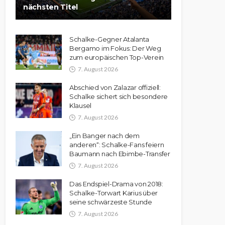
nächsten Titel
Schalke-Gegner Atalanta
Bergamo im Fokus: Der Weg
zum europäischen Top-Verein
7. August 2026
Abschied von Zalazar offiziell:
Schalke sichert sich besondere
Klausel
7. August 2026
„Ein Banger nach dem
anderen“: Schalke-Fans feiern
Baumann nach Ebimbe-Transfer
7. August 2026
Das Endspiel-Drama von 2018:
Schalke-Torwart Karius über
seine schwärzeste Stunde
7. August 2026