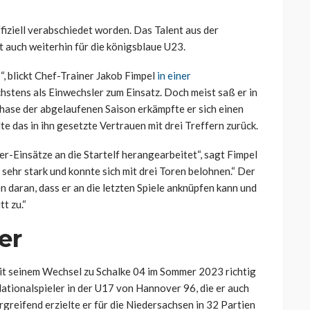
fiziell verabschiedet worden. Das Talent aus der
 auch weiterhin für die königsblaue U23.
“, blickt Chef-Trainer Jakob Fimpel
in einer
stens als Einwechsler zum Einsatz. Doch meist saß er in
sphase der abgelaufenen Saison erkämpfte er sich einen
te das in ihn gesetzte Vertrauen mit drei Treffern zurück.
ker-Einsätze an die Startelf herangearbeitet“, sagt Fimpel
 sehr stark und konnte sich mit drei Toren belohnen.“ Der
n daran, dass er an die letzten Spiele anknüpfen kann und
t zu.“
er
it seinem Wechsel zu Schalke 04 im Sommer 2023 richtig
Nationalspieler in der U17 von Hannover 96, die er auch
greifend erzielte er für die Niedersachsen in 32 Partien