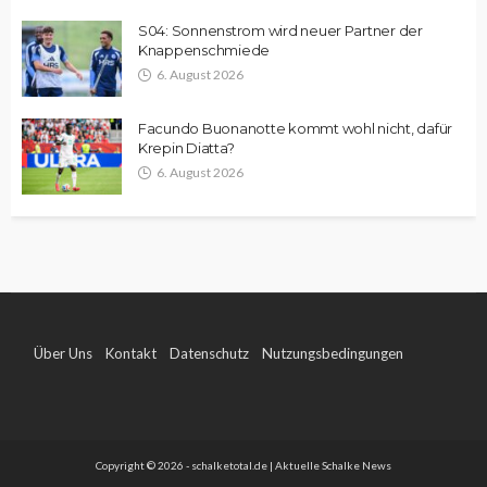
S04: Sonnenstrom wird neuer Partner der
Knappenschmiede
6. August 2026
Facundo Buonanotte kommt wohl nicht, dafür
Krepin Diatta?
6. August 2026
Über Uns
Kontakt
Datenschutz
Nutzungsbedingungen
Impressum
Copyright © 2026 - schalketotal.de | Aktuelle Schalke News