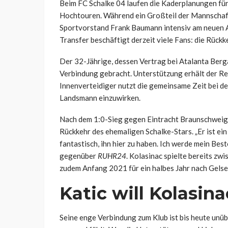
Beim FC Schalke 04 laufen die Kaderplanungen fü
Hochtouren. Während ein Großteil der Mannschaft 
Sportvorstand Frank Baumann intensiv am neuen 
Transfer beschäftigt derzeit viele Fans: die Rückk
Der 32-Jährige, dessen Vertrag bei Atalanta Berga
Verbindung gebracht. Unterstützung erhält der Re
Innenverteidiger nutzt die gemeinsame Zeit bei d
Landsmann einzuwirken.
Nach dem 1:0-Sieg gegen Eintracht Braunschweig 
Rückkehr des ehemaligen Schalke-Stars. „Er ist ein
fantastisch, ihn hier zu haben. Ich werde mein Best
gegenüber
RUHR24
. Kolasinac spielte bereits z
zudem Anfang 2021 für ein halbes Jahr nach Gelse
Katic will Kolasin
Seine enge Verbindung zum Klub ist bis heute unübe