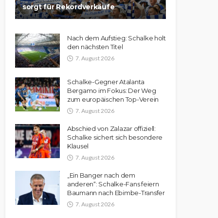
sorgt für Rekordverkäufe
Nach dem Aufstieg: Schalke holt
den nächsten Titel
7. August 2026
Schalke-Gegner Atalanta
Bergamo im Fokus: Der Weg
zum europäischen Top-Verein
7. August 2026
Abschied von Zalazar offiziell:
Schalke sichert sich besondere
Klausel
7. August 2026
„Ein Banger nach dem
anderen“: Schalke-Fans feiern
Baumann nach Ebimbe-Transfer
7. August 2026