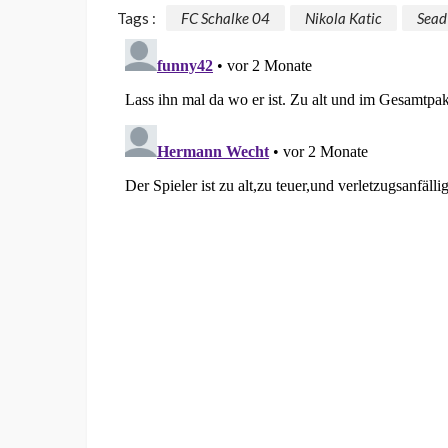
Tags :
FC Schalke 04
Nikola Katic
Sead