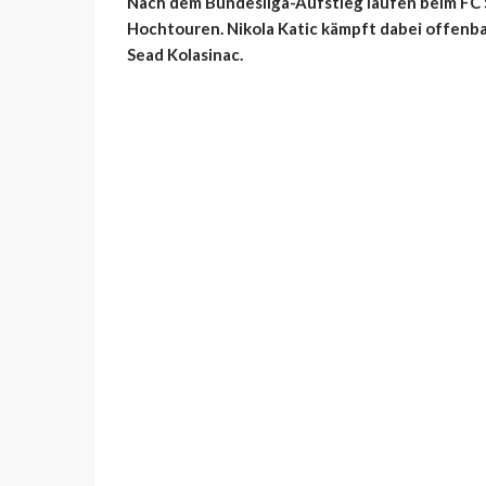
Nach dem Bundesliga-Aufstieg laufen beim FC S
Hochtouren. Nikola Katic kämpft dabei offenba
Sead Kolasinac.