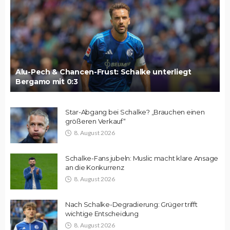
Alu-Pech & Chancen-Frust: Schalke unterliegt
Bergamo mit 0:3
Star-Abgang bei Schalke? „Brauchen einen
größeren Verkauf“
8. August 2026
Schalke-Fans jubeln: Muslic macht klare Ansage
an die Konkurrenz
8. August 2026
Nach Schalke-Degradierung: Grüger trifft
wichtige Entscheidung
8. August 2026