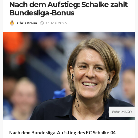
Nach dem Aufstieg: Schalke zahlt
Bundesliga-Bonus
Chris Braun
15. Mai 2026
Foto: IMAGO
Nach dem Bundesliga-Aufstieg des FC Schalke 04