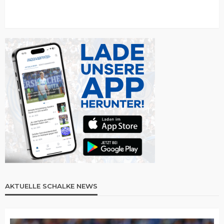
AKTUELLE SCHALKE NEWS