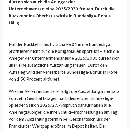
dürfen sich auch die Anleger der
Unternehmensanleihe 2025/2030 freuen. Durch die
Rückkehr ins Oberhaus wird ein Bundesliga-Bonus
fällig.
Mit der Rückkehr des FC Schalke 04 in die Bundesliga
profitieren nicht nur die Königsblauen sportlich – auch die
Anleger der Unternehmensanleihe 2025/2030 dürfen sich
über eine zusätzliche Auszahlung freuen. Durch den
Aufstieg wird der vereinbarte Bundesliga-Bonus in Höhe
von 1,50 Prozent aktiviert.
Wie der Verein mitteilte, erfolgt die Auszahlung innerhalb
von zehn Geschäftstagen nach dem ersten Bundesliga-
Spiel der Saison 2026/27. Anspruch darauf haben alle
Anleihegläubiger, die ihre Schuldverschreibungen am Tag
vor dem Auszahlungstermin bei Geschäftsschluss der
Frankfurter Wertpapierbörse im Depot halten. Der