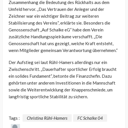
Zusammenhang die Bedeutung des Rückhalts aus dem
Umfeld hervor. „Das Vertrauen der Anleger und der
Zeichner war ein wichtiger Beitrag zur weiteren
Stabilisierung des Vereins“, erklärte sie. Besonders die
Genossenschaft „Auf Schalke eG“ habe dem Verein
zusätzliche Handlungsspielräume verschafft. „Die
Genossenschaft hat uns gezeigt, welche Kraft entsteht,
wenn Mitglieder gemeinsam Verantwortung übernehmen.“
Der Aufstieg sei laut Rühl-Hamers allerdings nur ein
Zwischenschritt. „Dauerhafter sportlicher Erfolg braucht
ein solides Fundament“, betonte die Finanzchefin. Dazu
gehörten unter anderem Investitionen in die Mannschaft
sowie die Weiterentwicklung der Knappenschmiede, um
langfristig sportliche Stabilität zu sichern.
Tags :
Christina Rühl-Hamers
FC Schalke 04