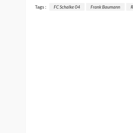
Tags :
FC Schalke 04
Frank Baumann
R