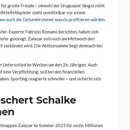
 für große Freude – obwohl der Uruguayer längst nicht
Mittelfeldspieler steht unmittelbar vor einem
em auch die Gelsenkirchener massiv profitieren würden
.
fer-Experte Fabrizio Romano berichten, haben sich
nsfer geeinigt. Zalazar soll noch am Mittwoch den
ell verkündet wird. Die Ablösesumme liegt demnach bei
n Unterschied im Werben um den 26-Jährigen. Auch
 eine Verpflichtung, soll bei den finanziellen
en. Sporting reagierte schneller – und sicherte sich
eschert Schalke
men
die Knappen Zalazar im Sommer 2023 für sechs Millionen