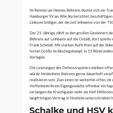
Im Rennen um Hennes Behrens deutet sich ein Tra
Hamburger SV an. Wie
Sky
berichtet, beschäftigen 
Linksverteidiger, der derzeit leihweise von der T
Der 21-Jährige zählt zu den großen Gewinnern de
Behrens auf Leihbasis auf die Ostalb, dort spielte e
Frank Schmidt. Mit starken Auftritten auf der link
festen Größe im Abstiegskampf. In 15 Rückrunden
Vorlagen.
Die Leistungen des Defensivspielers bleiben offen
würde Heidenheim Behrens gerne dauerhaft verpflic
realisieren sein. Zum einen ist weiterhin offen, o
Hoffenheim ihrem Eigengewächs offenbar ein happ
verlangen die Kraichgauer mehr als fünf Millionen
langfristigen Vertrag in Sinsheim unterschrieben h
Schalke und HSV