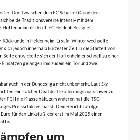
nsfer-Duell zwischen dem FC Schalke 04 und dem
sich beide Traditionsvereine intensiv mit dem
SG Hoffenheim für den 1. FC Heidenheim spielt.
r Rückrunde in Heidenheim. Erst im Winter wechselte
r sich jedoch innerhalb kürzester Zeit in die Startelf von
en Seite entwickelte sich der Hoffenheimer schnell zu einer
-Einsätzen gelangen ihm zudem ein Tor und zwei
bar auch in der Bundesliga nicht unbemerkt. Laut
Sky
hten, ein solcher Deal dürfte allerdings nur schwer zu
b der FCH die Klasse hält, zum anderen hat die TSG
iges Preisschild verpasst. Dem Bericht zufolge
 Euro für den Linksfuß, der erst im Mai 2025 einen
atte.
 kämpfen um