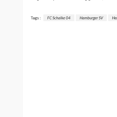
Tags :
FC Schalke 04
Hamburger SV
He