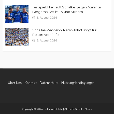
Testspiel: Hier läuft Schalke gegen Atalanta
Bergamo live im TV und Stream
8. August 2026
Schalke-Wahnsinn: Retro-Trikot sorgt für
Rekordverkäufe
8. August 2026
Über Uns
Kontakt
Datenschutz
Nutzungsbedingungen
Impressum
Copyright © 2026 - schalketotal.de | Aktuelle Schalke News