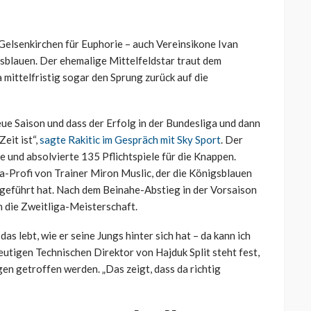
 Gelsenkirchen für Euphorie – auch Vereinsikone Ivan
igsblauen. Der ehemalige Mittelfeldstar traut dem
 mittelfristig sogar den Sprung zurück auf die
eue Saison und dass der Erfolg in der Bundesliga und dann
eit ist“,
sagte Rakitic im Gespräch mit Sky Sport
. Der
 und absolvierte 135 Pflichtspiele für die Knappen.
a-Profi von Trainer Miron Muslic, der die Königsblauen
 geführt hat. Nach dem Beinahe-Abstieg in der Vorsaison
n die Zweitliga-Meisterschaft.
as lebt, wie er seine Jungs hinter sich hat – da kann ich
eutigen Technischen Direktor von Hajduk Split steht fest,
gen getroffen werden. „Das zeigt, dass da richtig