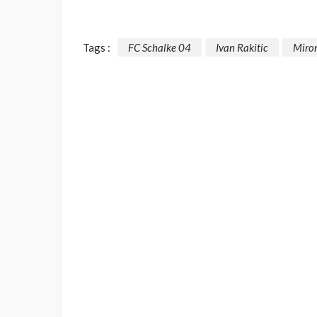
Tags :
FC Schalke 04
Ivan Rakitic
Miro