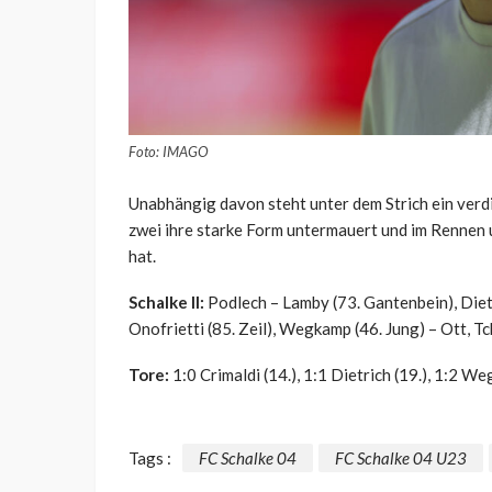
Foto: IMAGO
Unabhängig davon steht unter dem Strich ein verdi
zwei ihre starke Form untermauert und im Rennen u
hat.
Schalke II:
Podlech – Lamby (73. Gantenbein), Dietr
Onofrietti (85. Zeil), Wegkamp (46. Jung) – Ott, Tc
Tore:
1:0 Crimaldi (14.), 1:1 Dietrich (19.), 1:2 Weg
Tags :
FC Schalke 04
FC Schalke 04 U23