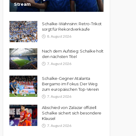
Stream
Schalke-Wahnsinn: Retro-Trikot
sorgt für Rekordverkäufe
8. August 2026
Nach dem Aufstieg: Schalke holt
den nächsten Titel
7. August 2026
Schalke-Gegner Atalanta
Bergamo im Fokus: Der Weg
zum europäischen Top-Verein
7. August 2026
Abschied von Zalazar offiziell:
Schalke sichert sich besondere
Klausel
7. August 2026