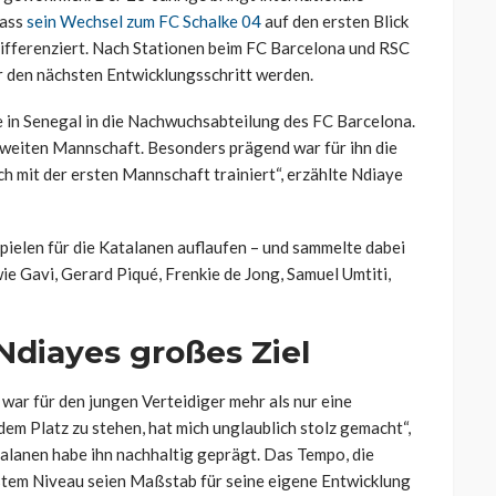
Dass
sein Wechsel zum FC Schalke 04
auf den ersten Blick
 differenziert. Nach Stationen beim FC Barcelona und RSC
ür den nächsten Entwicklungsschritt werden.
 in Senegal in die Nachwuchsabteilung des FC Barcelona.
r zweiten Mannschaft. Besonders prägend war für ihn die
 mit der ersten Mannschaft trainiert“, erzählte Ndiaye
spielen für die Katalanen auflaufen – und sammelte dabei
ie Gavi, Gerard Piqué, Frenkie de Jong, Samuel Umtiti,
diayes großes Ziel
 war für den jungen Verteidiger mehr als nur eine
dem Platz zu stehen, hat mich unglaublich stolz gemacht“,
atalanen habe ihn nachhaltig geprägt. Das Tempo, die
hstem Niveau seien Maßstab für seine eigene Entwicklung