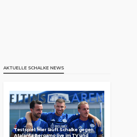
AKTUELLE SCHALKE NEWS
Testspiel: Hier läuft Schalke gegen
Atalanta Bergamo live im TV und