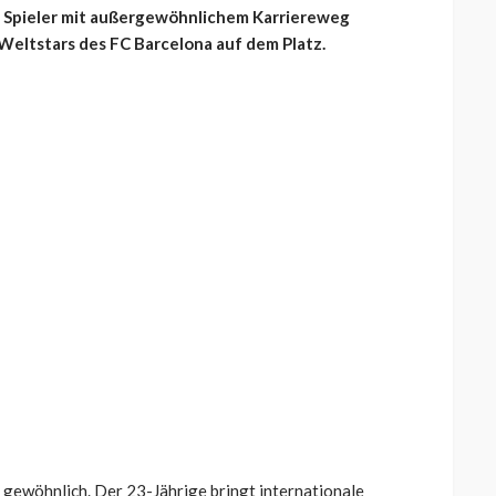
n Spieler mit außergewöhnlichem Karriereweg
 Weltstars des FC Barcelona auf dem Platz.
 gewöhnlich. Der 23-Jährige bringt internationale