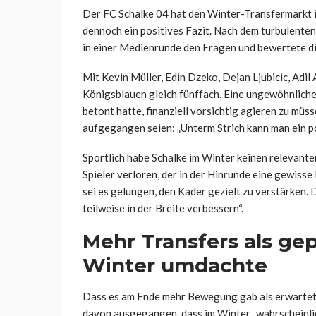
Der FC Schalke 04 hat den Winter-Transfermarkt in
dennoch ein positives Fazit. Nach dem turbulente
in einer Medienrunde den Fragen und bewertete 
Mit Kevin Müller, Edin Dzeko, Dejan Ljubicic, Adi
Königsblauen gleich fünffach. Eine ungewöhnliche
betont hatte, finanziell vorsichtig agieren zu mü
aufgegangen seien: „Unterm Strich kann man ein po
Sportlich habe Schalke im Winter keinen relevante
Spieler verloren, der in der Hinrunde eine gewisse
sei es gelungen, den Kader gezielt zu verstärken. 
teilweise in der Breite verbessern“.
Mehr Transfers als ge
Winter umdachte
Dass es am Ende mehr Bewegung gab als erwartet, 
davon ausgegangen, dass im Winter „wahrscheinlic