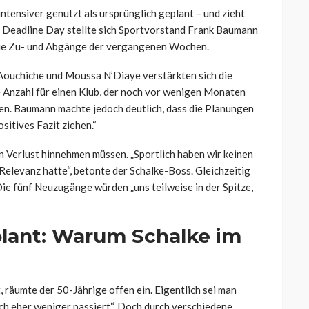
tensiver genutzt als ursprünglich geplant – und zieht
n Deadline Day stellte sich Sportvorstand Frank Baumann
die Zu- und Abgänge der vergangenen Wochen.
l Aouchiche und Moussa N’Diaye verstärkten sich die
 Anzahl für einen Klub, der noch vor wenigen Monaten
ssen. Baumann machte jedoch deutlich, dass die Planungen
sitives Fazit ziehen.“
n Verlust hinnehmen müssen. „Sportlich haben wir keinen
 Relevanz hatte“, betonte der Schalke-Boss. Gleichzeitig
Die fünf Neuzugänge würden „uns teilweise in der Spitze,
plant: Warum Schalke im
räumte der 50-Jährige offen ein. Eigentlich sei man
h eher weniger passiert“. Doch durch verschiedene