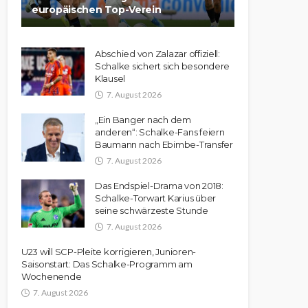
europäischen Top-Verein
Abschied von Zalazar offiziell:
Schalke sichert sich besondere
Klausel
7. August 2026
„Ein Banger nach dem
anderen“: Schalke-Fans feiern
Baumann nach Ebimbe-Transfer
7. August 2026
Das Endspiel-Drama von 2018:
Schalke-Torwart Karius über
seine schwärzeste Stunde
7. August 2026
U23 will SCP-Pleite korrigieren, Junioren-
Saisonstart: Das Schalke-Programm am
Wochenende
7. August 2026