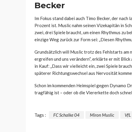
Becker
Im Fokus stand dabei auch Timo Becker, der nach l
Prozent ist. Muslic nahm seinen Vizekapitän in Sch
zwei, drei Spiele braucht, um einen Rhythmus zu be
einzige Weg zurück zur Form sei: „Diesen Rhythmus
Grundsätzlich will Muslic trotz des Fehlstarts am n
ergreifen und uns verändern“, erklärte er mit Blic
in Kauf: „Dass wir vielleicht ein, zwei Spiele brauc
späterer Richtungswechsel aus Nervosität komme f
Schon im kommenden Heimspiel gegen Dynamo Dresd
tragfähig ist – oder ob die Viererkette doch schnel
Tags :
FC Schalke 04
Miron Muslic
VfL