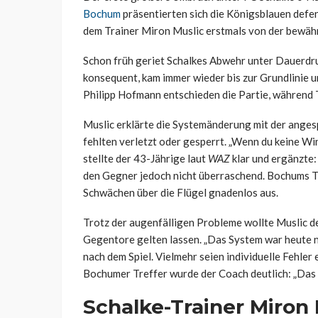
Bochum
präsentierten sich die Königsblauen defen
dem Trainer Miron Muslic erstmals von der bewährt
Schon früh geriet Schalkes Abwehr unter Dauerdr
konsequent, kam immer wieder bis zur Grundlinie 
Philipp Hofmann entschieden die Partie, während 
Muslic erklärte die Systemänderung mit der ange
fehlten verletzt oder gesperrt. „Wenn du keine Win
stellte der 43-Jährige laut
WAZ
klar und ergänzte:
den Gegner jedoch nicht überraschend. Bochums Tr
Schwächen über die Flügel gnadenlos aus.
Trotz der augenfälligen Probleme wollte Muslic de
Gegentore gelten lassen. „Das System war heute ni
nach dem Spiel. Vielmehr seien individuelle Fehl
Bochumer Treffer wurde der Coach deutlich: „Das 
Schalke-Trainer Miron