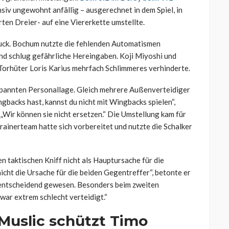
siv ungewohnt anfällig – ausgerechnet in dem Spiel, in
en Dreier- auf eine Viererkette umstellte.
uck. Bochum nutzte die fehlenden Automatismen
und schlug gefährliche Hereingaben. Koji Miyoshi und
Torhüter Loris Karius mehrfach Schlimmeres verhinderte.
spannten Personallage. Gleich mehrere Außenverteidiger
gbacks hast, kannst du nicht mit Wingbacks spielen“,
 „Wir können sie nicht ersetzen.“ Die Umstellung kam für
ainerteam hatte sich vorbereitet und nutzte die Schalker
n taktischen Kniff nicht als Hauptursache für die
cht die Ursache für die beiden Gegentreffer“, betonte er
er entscheidend gewesen. Besonders beim zweiten
war extrem schlecht verteidigt.“
 Muslic schützt Timo