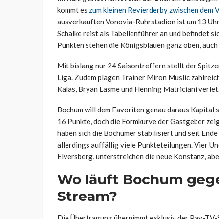
kommt es
zum kleinen Revierderby zwischen dem 
ausverkauften Vonovia-Ruhrstadion ist um 13 Uhr. D
Schalke reist als Tabellenführer an und befindet s
Punkten stehen die Königsblauen ganz oben, auch 
Mit bislang nur 24 Saisontreffern stellt der Spit
Liga. Zudem plagen Trainer Miron Muslic zahlreich
Kalas, Bryan Lasme und Henning Matriciani verle
Bochum will dem Favoriten genau daraus Kapital s
16 Punkte, doch die Formkurve der Gastgeber zeig
haben sich die Bochumer stabilisiert und seit End
allerdings auffällig viele Punkteteilungen. Vier 
Elversberg, unterstreichen die neue Konstanz, abe
Wo läuft Bochum gege
Stream?
Die Übertragung übernimmt exklusiv der Pay-TV-S