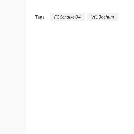
Tags :
FC Schalke 04
VfL Bochum