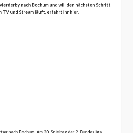
evierderby nach Bochum und will den nächsten Schritt
 TV und Stream läuft, erfahrt ihr hier.
ttag nach Bochum: Am 20. Spieltag der 2. Bundesliga