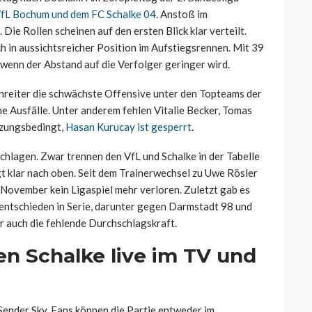
VfL Bochum und dem FC Schalke 04
. Anstoß im
ie Rollen scheinen auf den ersten Blick klar verteilt.
ich in aussichtsreicher Position im Aufstiegsrennen. Mit 39
wenn der Abstand auf die Verfolger geringer wird.
zenreiter die schwächste Offensive unter den Topteams der
e Ausfälle. Unter anderem fehlen Vitalie Becker, Tomas
tzungsbedingt,
Hasan Kurucay ist gesperrt
.
chlagen. Zwar trennen den VfL und Schalke in der Tabelle
t klar nach oben. Seit dem Trainerwechsel zu Uwe Rösler
e November kein Ligaspiel mehr verloren. Zuletzt gab es
Unentschieden in Serie, darunter gegen Darmstadt 98 und
r auch die fehlende Durchschlagskraft.
n Schalke live im TV und
ender Sky. Fans können die Partie entweder im