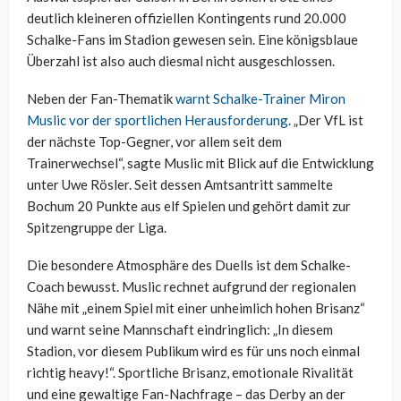
deutlich kleineren offiziellen Kontingents rund 20.000
Schalke-Fans im Stadion gewesen sein. Eine königsblaue
Überzahl ist also auch diesmal nicht ausgeschlossen.
Neben der Fan-Thematik
warnt Schalke-Trainer Miron
Muslic vor der sportlichen Herausforderung
. „Der VfL ist
der nächste Top-Gegner, vor allem seit dem
Trainerwechsel“, sagte Muslic mit Blick auf die Entwicklung
unter Uwe Rösler. Seit dessen Amtsantritt sammelte
Bochum 20 Punkte aus elf Spielen und gehört damit zur
Spitzengruppe der Liga.
Die besondere Atmosphäre des Duells ist dem Schalke-
Coach bewusst. Muslic rechnet aufgrund der regionalen
Nähe mit „einem Spiel mit einer unheimlich hohen Brisanz“
und warnt seine Mannschaft eindringlich: „In diesem
Stadion, vor diesem Publikum wird es für uns noch einmal
richtig heavy!“. Sportliche Brisanz, emotionale Rivalität
und eine gewaltige Fan-Nachfrage – das Derby an der