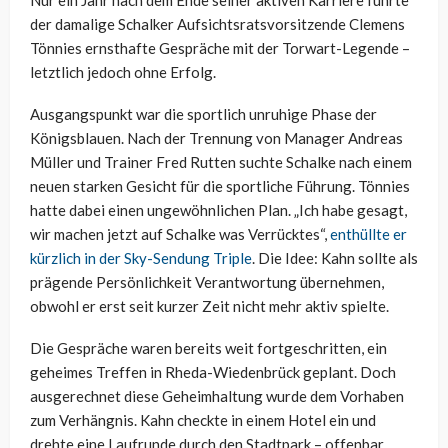
Nur ein Jahr nach dem Ende seiner aktiven Karriere führte
der damalige Schalker Aufsichtsratsvorsitzende Clemens
Tönnies ernsthafte Gespräche mit der Torwart-Legende –
letztlich jedoch ohne Erfolg.
Ausgangspunkt war die sportlich unruhige Phase der
Königsblauen. Nach der Trennung von Manager Andreas
Müller und Trainer Fred Rutten suchte Schalke nach einem
neuen starken Gesicht für die sportliche Führung. Tönnies
hatte dabei einen ungewöhnlichen Plan. „Ich habe gesagt,
wir machen jetzt auf Schalke was Verrücktes“,
enthüllte er
kürzlich in der Sky-Sendung Triple
. Die Idee: Kahn sollte als
prägende Persönlichkeit Verantwortung übernehmen,
obwohl er erst seit kurzer Zeit nicht mehr aktiv spielte.
Die Gespräche waren bereits weit fortgeschritten, ein
geheimes Treffen in Rheda-Wiedenbrück geplant. Doch
ausgerechnet diese Geheimhaltung wurde dem Vorhaben
zum Verhängnis. Kahn checkte in einem Hotel ein und
drehte eine Laufrunde durch den Stadtpark – offenbar