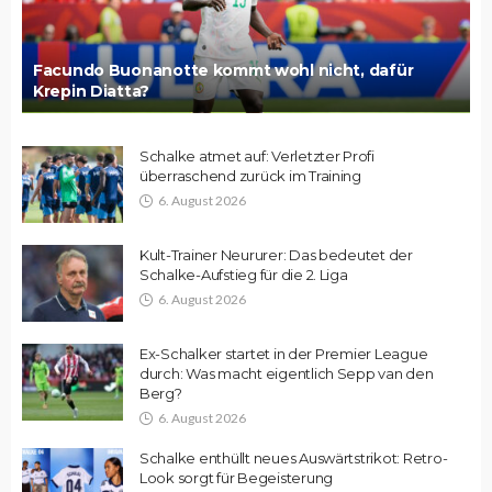
Facundo Buonanotte kommt wohl nicht, dafür
Krepin Diatta?
Schalke atmet auf: Verletzter Profi
überraschend zurück im Training
6. August 2026
Kult-Trainer Neururer: Das bedeutet der
Schalke-Aufstieg für die 2. Liga
6. August 2026
Ex-Schalker startet in der Premier League
durch: Was macht eigentlich Sepp van den
Berg?
6. August 2026
Schalke enthüllt neues Auswärtstrikot: Retro-
Look sorgt für Begeisterung