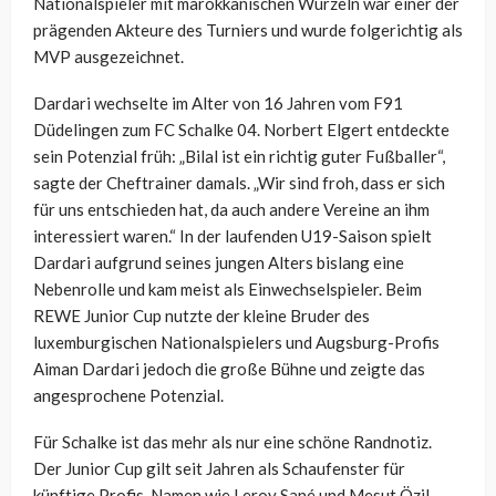
Nationalspieler mit marokkanischen Wurzeln war einer der
prägenden Akteure des Turniers und wurde folgerichtig als
MVP ausgezeichnet.
Dardari wechselte im Alter von 16 Jahren vom F91
Düdelingen zum FC Schalke 04. Norbert Elgert entdeckte
sein Potenzial früh: „Bilal ist ein richtig guter Fußballer“,
sagte der Cheftrainer damals. „Wir sind froh, dass er sich
für uns entschieden hat, da auch andere Vereine an ihm
interessiert waren.“ In der laufenden U19-Saison spielt
Dardari aufgrund seines jungen Alters bislang eine
Nebenrolle und kam meist als Einwechselspieler. Beim
REWE Junior Cup nutzte der kleine Bruder des
luxemburgischen Nationalspielers und Augsburg-Profis
Aiman Dardari jedoch die große Bühne und zeigte das
angesprochene Potenzial.
Für Schalke ist das mehr als nur eine schöne Randnotiz.
Der Junior Cup gilt seit Jahren als Schaufenster für
künftige Profis. Namen wie Leroy Sané und Mesut Özil