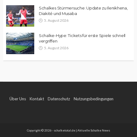
Schalkes Stürmersuche: Update zu Ilenikhena,
Diakité und Musaba
5. August 2026
Schalke-Hype: Tickets für erste Spiele schnell
vergriffen
5. August 2026
Über Uns
Kontakt
Datenschutz
Nutzungsbedingungen
Impressum
Copyright © 2026 - schalketotal.de | Aktuelle Schalke News