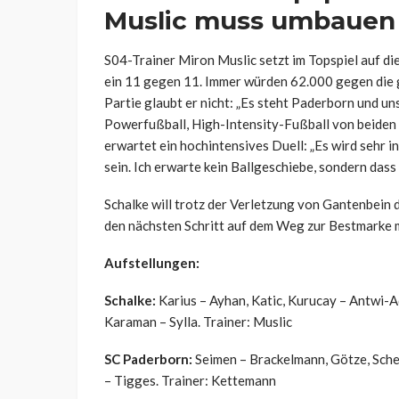
Muslic muss umbauen
S04-Trainer Miron Muslic setzt im Topspiel auf di
ein 11 gegen 11. Immer würden 62.000 gegen die 
Partie glaubt er nicht: „Es steht Paderborn und un
Powerfußball, High-Intensity-Fußball von beide
erwartet ein hochintensives Duell: „Es wird sehr i
sein. Ich erwarte kein Ballgeschiebe, sondern dass
Schalke will trotz der Verletzung von Gantenbei
den nächsten Schritt auf dem Weg zur Bestmarke 
Aufstellungen:
Schalke:
Karius – Ayhan, Katic, Kurucay – Antwi-Ad
Karaman – Sylla. Trainer: Muslic
SC Paderborn:
Seimen – Brackelmann, Götze, Schel
– Tigges. Trainer: Kettemann