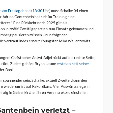
n am Freitagabend (18:30 Uhr)
muss Schalke 04 einen
 Adrian Gantenbein hat sich im Training eine
teres“. Eine Rückkehr noch 2025 gilt als
ison in zwölf Zweitligapartien zum Einsatz gekommen und
ersberg pausieren müssen – nun folgt der
ic vertraut indes erneut Youngster Mika Wallentowitz,
en: Christopher Antwi-Adjei rückt auf die rechte Seite,
s zurück. Zudem gehört Bryan Lasme
erstmals seit seiner
der Bank.
spannender sein. Schalke, aktuell Zweiter, kann den
rn wiederum ist auf Rekordkurs: Vier Auswärtssiege in
rfolg in Gelsenkirchen ihren Vereinsrekord einstellen
Gantenbein verletzt –