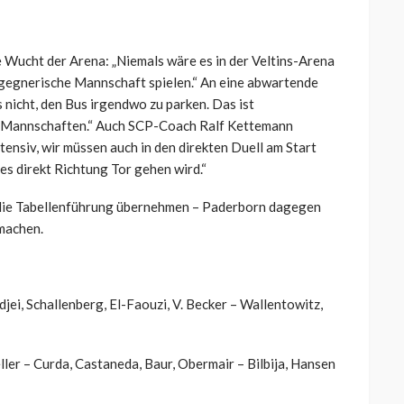
e Wucht der Arena: „Niemals wäre es in der Veltins-Arena
gegnerische Mannschaft spielen.“ An eine abwartende
s nicht, den Bus irgendwo zu parken. Das ist
n Mannschaften.“ Auch SCP-Coach Ralf Kettemann
ntensiv, wir müssen auch in den direkten Duell am Start
 es direkt Richtung Tor gehen wird.“
n die Tabellenführung übernehmen – Paderborn dagegen
machen.
jei, Schallenberg, El-Faouzi, V. Becker – Wallentowitz,
ler – Curda, Castaneda, Baur, Obermair – Bilbija, Hansen