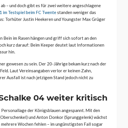
t ab – und doch gibt es für zwei weitere angeschlagene
1 im Testspiel beim FC Twente
standen weniger das
us: Torhüter Justin Heekeren und Youngster Max Grüger
en Bein im Rasen hängen und griff sich sofort an den
och kurz darauf: Beim Keeper deutet laut Informationen
ssur hin.
mmer gewesen zu sein. Der 20-Jährige bekam kurz nach der
Feld. Laut Vereinsangaben verlor er keinen Zahn,
er Ausfall ist nach jetzigem Stand jedoch nicht zu
chalke 04 weiter kritisch
e Personallage der Königsblauen angespannt. Mit den
 (Oberschenkel) und Anton Donkor (Sprunggelenk) wächst
en mehrere Wochen fehlen – im ungünstigsten Fall sogar