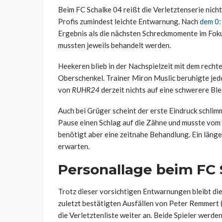
Beim FC Schalke 04 reißt die Verletztenserie nich
Profis zumindest leichte Entwarnung. Nach
dem 0:
Ergebnis als die nächsten Schreckmomente im Fok
mussten jeweils behandelt werden.
Heekeren blieb in der Nachspielzeit mit dem recht
Oberschenkel. Trainer Miron Muslic beruhigte jed
von
RUHR24
derzeit nichts auf eine schwerere Ble
Auch bei Grüger scheint der erste Eindruck schli
Pause einen Schlag auf die Zähne und musste vom 
benötigt aber eine zeitnahe Behandlung. Ein länger
erwarten.
Personallage beim FC S
Trotz dieser vorsichtigen Entwarnungen bleibt di
zuletzt bestätigten Ausfällen von Peter Remmert
die Verletztenliste weiter an. Beide Spieler werd