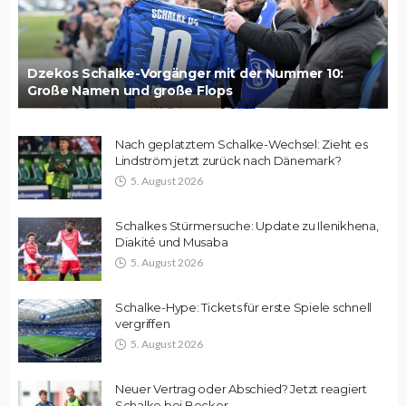
Dzekos Schalke-Vorgänger mit der Nummer 10:
Große Namen und große Flops
Nach geplatztem Schalke-Wechsel: Zieht es
Lindström jetzt zurück nach Dänemark?
5. August 2026
Schalkes Stürmersuche: Update zu Ilenikhena,
Diakité und Musaba
5. August 2026
Schalke-Hype: Tickets für erste Spiele schnell
vergriffen
5. August 2026
Neuer Vertrag oder Abschied? Jetzt reagiert
Schalke bei Becker